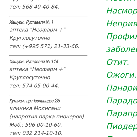
тел: 568 40-40-84.
Насмор
Неприя
Хашури. Руставели №1
аптека "Неофарм +"
Профи
Круглосуточно
тел: (+995 571) 21-33-66.
заболе
Отит.
Хашури. Руставели №114
аптека "Неофарм +"
Ожоги.
Круглосуточно
Панари
тел: 574 05-00-44.
Парадо
Кутаиси. пр.Чавчавадзе 26
клиника Молисани
Парапр
(напротив парка пионеров)
Пиодер
Моб.: 596 00-10-60.
тел: 032 214-10-10.