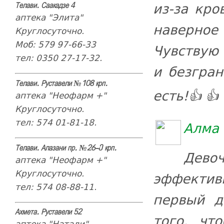
из-за кро
Телави. Саакадзе 4
аптека "Элита"
наверное
Круглосуточно.
Моб: 579 97-66-33
Чувствую 
тел: 0350 27-17-32.
и безгран
Телави. Руставели №108 крп.
есть!👍 👍 
аптека "Неофарм +"
Круглосуточно.
тел: 574 01-81-18.
Алма 
Телави. Алазани пр. №26-ე крп.
Девоч
аптека "Неофарм +"
Круглосуточно.
эффектив
тел: 574 08-88-11.
первый д
Ахмета. Руставели 52
того, чт
аптека "Натали"