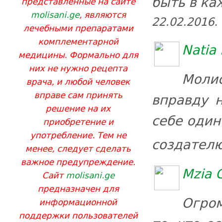
быть в ка
представленные на сайте
molisani.ge
, являются
22.02.2016.
лечебными препаратами
комплементарной
Natia
медицины. Формально для
них не нужно рецепта
Моли
врача, и любой человек
вправе сам принять
вправду н
решение на их
себе один
приобретение и
употребление. Тем не
создател
менее, следует сделать
важное предупреждение.
Mzia 
Сайт
molisani.ge
предназначен для
Огром
информационной
поддержки пользователей