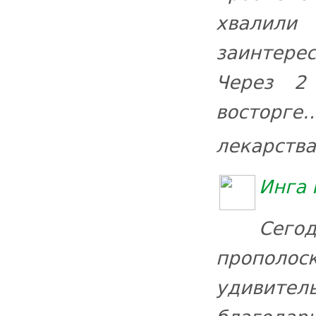
хвалили
заинтерес
Через 2
восторге
лекарства
Инга 
Сегод
прополос
удивител