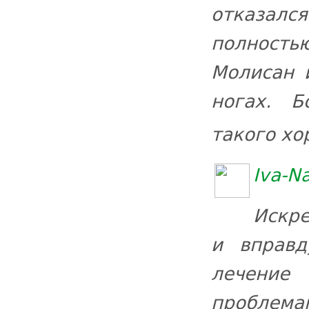
отказался
полностью
Молисан 
ногах. Б
такого хо
Iva-Na
Искре
и вправ
лечение
проблем