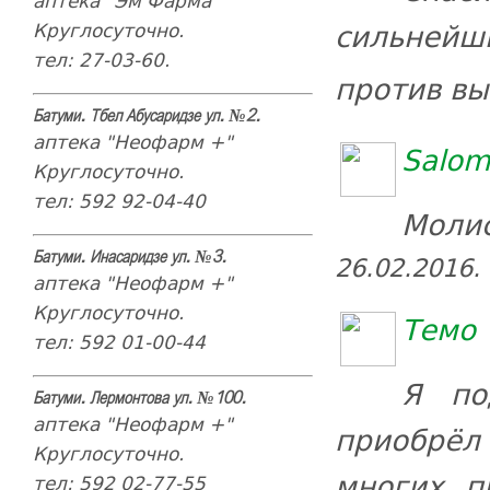
аптека "Эм Фарма"
сильнейш
Круглосуточно.
тел: 27-03-60.
против вы
Батуми. Тбел Абусаридзе ул. №2.
аптека "Неофарм +"
Salom
Круглосуточно.
тел: 592 92-04-40
Молис
26.02.2016.
Батуми. Инасаридзе ул. №3.
аптека "Неофарм +"
Круглосуточно.
Темо 
тел: 592 01-00-44
Я по
Батуми. Лермонтова ул. №100.
аптека "Неофарм +"
приобрёл
Круглосуточно.
многих п
тел: 592 02-77-55