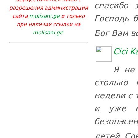
спасибо 
разрешения администрации
сайта
molisani.ge
и только
Господь б
при наличии ссылки на
Бог Вам в
molisani.ge
Cici K
Я не
столько 
недели с 
и уже в
безопасе
детей. Со