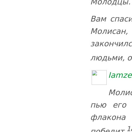
Молодцы
Вам спаси
Молисан,
закончи
людьми, о
Iamze
Моли
пью его
флакона
1
победит.