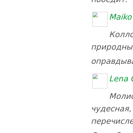
Maiko
Колло
природ
оправдыва
Lena 
Молис
чудесная,
перечис