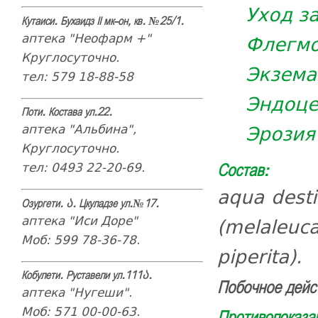
Уход з
Кутаиси. Бухаидз II мк-он, кв. №25/1.
аптека "Неофарм +"
Флегмо
Круглосуточно.
Экзема
тел: 579 18-88-58
Эндоце
Поти. Костава ул.22.
Эрозия
аптека "Альбина",
Круглосуточно.
тел: 0493 22-20-69.
Состав:
aqua destil
Озургети. ა. Цкуладзе ул.№17.
аптека "Иси Доре"
(melaleuc
Моб: 599 78-36-78.
piperita).
Кобулети. Руставели ул.111ა.
Побочное дейс
аптека "Нугеши".
Моб: 571 00-00-63.