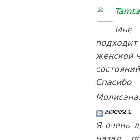
Tamta
Мне 
подходит 
женской ч
состояний
Спасибо
Молисана
მადლენა მ.
Я очень д
назад п