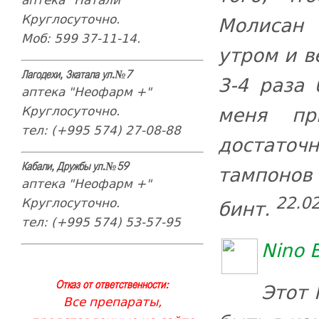
Круглосуточно.
Молисан 
Моб: 599 37-11-14.
утром и в
Лагодехи, Зкатала ул.№7
3-4 раза 
аптека "Неофарм +"
меня пр
Круглосуточно.
тел: (+995 574) 27-08-88
достато
тампоно
Кабали, Дружбы ул.№59
аптека "Неофарм +"
22.02
Круглосуточно.
бинт.
тел: (+995 574) 53-57-95
Nino 
Этот 
Отказ от ответственности:
Все препараты,