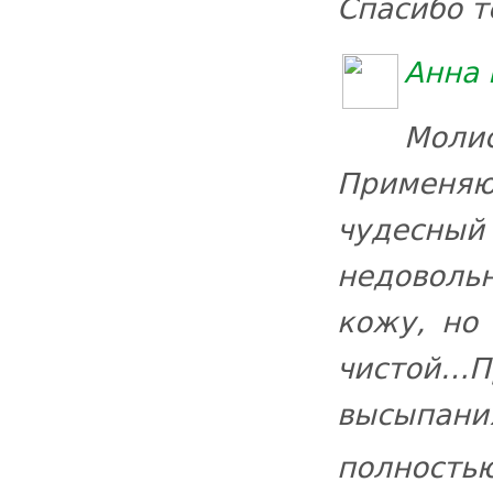
Спасибо т
Анна 
Моли
Применя
чудесны
недоволь
кожу, но
чистой…П
высыпани
полностью