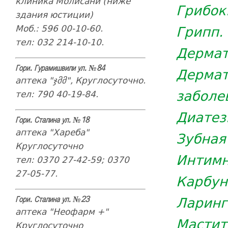
клиника Молисани (ниже
Грибок
здания юстиции)
Грипп.
Моб.: 596 00-10-60.
тел: 032 214-10-10.
Дермат
Гори. Гурамишвили ул. №84
Дерм
аптека "ჯმმ", Круглосуточно.
заболе
тел: 790 40-19-84.
Диатез
Гори. Сталина ул. №18
аптека "Хареба"
Зубная
Круглосуточно
Интимн
тел: 0370 27-42-59; 0370
27-05-77.
Карбун
Ларинг
Гори. Сталина ул. №23
аптека "Неофарм +"
Мастит
Круглосуточно