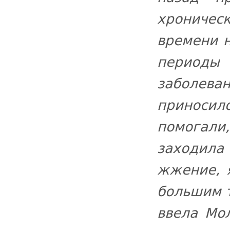
хроничес
времени н
периоды
заболев
приносило
помогали
заходил
жжение, я
большим 
ввела Мо