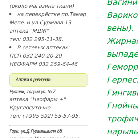
Вагини
(около магазина ткани)
Варик
на перекрёстке пр.Тамар
Мепе. и ул.Сурмава 13
вены).
аптека "МДЖ"
Жирная
тел: 032 295-11-38.
В сетевых аптеках:
выпаде
ПСП 032 240-20-20
НЕОФАРМ 032 259-64-46
Геморр
Герпес
Аптеки в регионах:
Гингив
Рустави, Тодрия ул. №7
аптека "Неофарм +"
Гнойн
Круглосуточно.
тел: (+995 592) 55-57-95.
трофич
нарывы
Гори. ул.Д.Гурамишвили 68