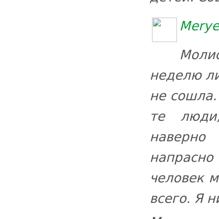
Merye
Молис
неделю ли
не сошла.
те люди
наверно
напрасно 
человек м
всего. Я 