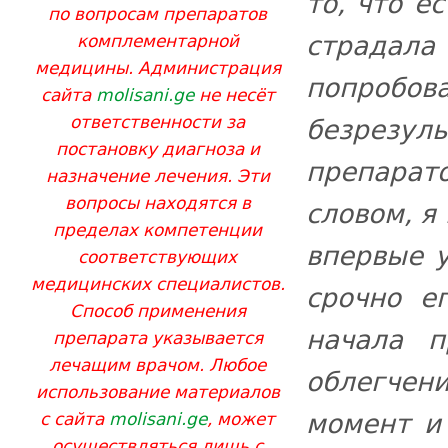
то, что е
по вопросам препаратов
страдала
комплементарной
медицины. Администрация
попробов
сайта
molisani.ge
не несёт
ответственности за
безрезу
постановку диагноза и
препарат
назначение лечения. Эти
вопросы находятся в
словом, я
пределах компетенции
впервые у
соответствующих
медицинских специалистов.
срочно е
Способ применения
начала п
препарата указывается
лечащим врачом. Любое
облегче
использование материалов
момент и
с сайта
molisani.ge
, может
осуществляться лишь с