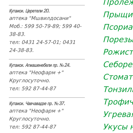
Пролеж
Прыщи
Кутаиси. Церетели 20.
аптека "Мшвилдосани"
Псориа
Моб.: 599 50-79-89; 599 40-
38-83.
Порезы
тел: 0431 24-57-01; 0431
Рожист
24-38-83.
Себоре
Кутаиси. Агмашенебели пр. №24.
аптека "Неофарм +"
Стомат
Круглосуточно.
Тонзил
тел: 592 87-44-87
Трофич
Кутаиси. Чавчавадзе пр. №37.
аптека "Неофарм +"
Угрева
Круглосуточно.
Укусы 
тел: 592 87-44-87