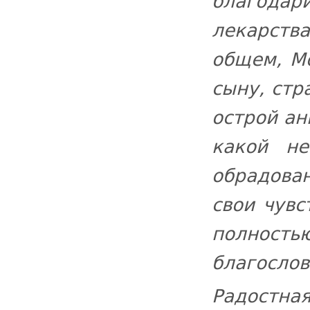
благода
лекарства
общем, М
сыну, стр
острой ан
какой не
обрадован
свои чувс
полность
благосл
Радостная