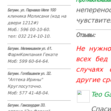
Противопоказа
непере
Батуми. ул. Парнаваз Мепе 100
клиника Молисани (код на
чувствите
двери 1212#)
Моб.: 596 00-10-60.
Отзывы:
тел: 032 214-10-10.
Не нужно
Батуми. Меликишвили ул. 61.
ФармКомпания Гекате
всех бед
Моб: 599 60-64-64.
случаях 
Батуми. Гогебашвили ул. 32.
другие ср
"Аптека Ирины"
Круглосуточно.
Teo G
Моб: 577 41-48-04.
Батуми. Гамсахурдия 33.
Спас