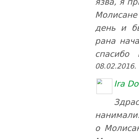
язва, я п
Молисане
день и б
рана нача
спасибо
08.02.2016.
Ira Do
Здрас
нанимали.
о Молиса