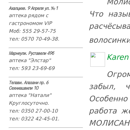
Моли
Ахалцихе. 9 Апреля ул. №1
Что назы
аптека рядом с
гастрономом VIP
расчёсы
Моб: 555 29-57-75
волосинк
тел: 0570 70-49-38.
Karen
Марнеули. Руставели 49б
аптека "Элстар"
тел: 593 23-69-69
Огром
забыл, 
Телави. Алазани пр. 6
Сехниашвили 10
аптека "Натали"
Особенно
Круглосуточно.
работа ж
тел: 0350 27-00-10
тел: 0322 42-45-01.
МОЛИСАН н