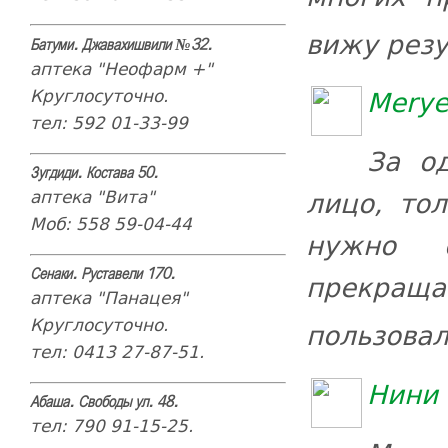
вижу рез
Батуми. Джавахишвили №32.
аптека "Неофарм +"
Merye
Круглосуточно.
тел: 592 01-33-99
За о
Зугдиди. Костава 50.
лицо, то
аптека "Вита"
Моб: 558 59-04-44
нужно 
Сенаки. Руставели 170.
прекращ
аптека "Панацея"
Круглосуточно.
пользовал
тел: 0413 27-87-51.
Нини
Абаша. Свободы ул. 48.
тел: 790 91-15-25.