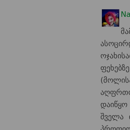
Na
მა
ასოცირ
ოჯახის
ფეხებ
(მოლი
აღფრთო
დაიწყო
შველა 
პროფილ