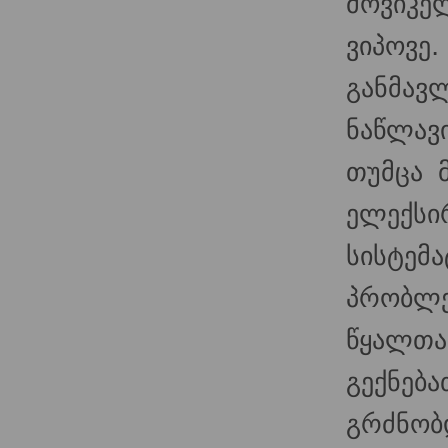
მოვიკელ
ვიპოვე
განმავ
ნაწლავი
თუმცა მ
ელექ
სისტემა
პრობლე
წყალთ
გექნებ
გრძნო