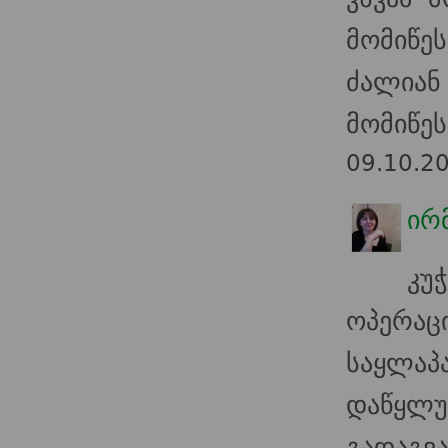
მომიწეს
ძალია
მომიწეს
09.10.2
ირ
კუ
ოპერა
საყლა
დაწყლ
გადაგვ