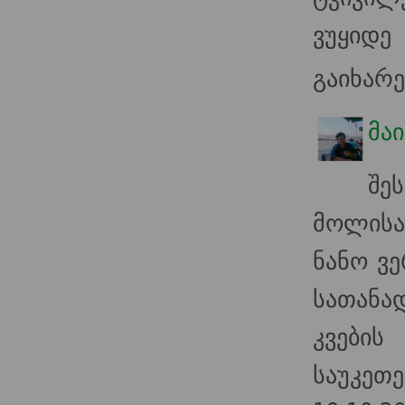
ვუყიდ
გაიხარე
მა
შე
მოლისა
ნანო ვე
სათან
კვები
საუკე