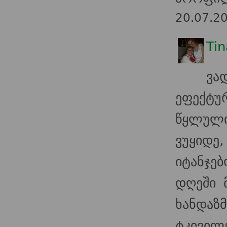
20.07.2
Tin
ვა
ეფექტუ
წყლული
ვუყიდ
იტანჯე
დღეში 
ხანდაზ
ტკივილ