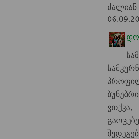
ძალიან
06.09.2
დო
სა
სამკ
პროფი
ბუნებრი
ვთქვა,
გაოცებუ
შედეგებ