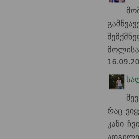
მო
გამწვა
შემქმნე
მოლისან
16.09.2
სა
შე
რაც ვიყ
კანი ჩვ
ადგილებ