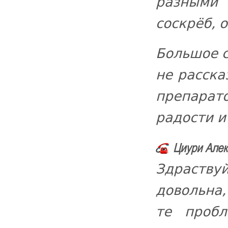
разными
соскрёб, 
Большое с
не расска
препарато
радости и
Циури Алек
Здраств
довольна,
те проб