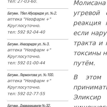
Молисан
тел: 27-03-60.
угревой 
Батуми. Тбел Абусаридзе ул. №2.
аптека "Неофарм +"
реакция 
Круглосуточно.
если нар
тел: 592 92-04-40
тракта и
Батуми. Инасаридзе ул. №3.
аптека "Неофарм +"
токсины н
Круглосуточно.
путём.
тел: 592 01-00-44
В этом 
Батуми. Лермонтова ул. №100.
аптека "Неофарм +"
приним
Круглосуточно.
тел: 592 02-77-55
Эликсир 
Батуми. Джавахишвили №32.