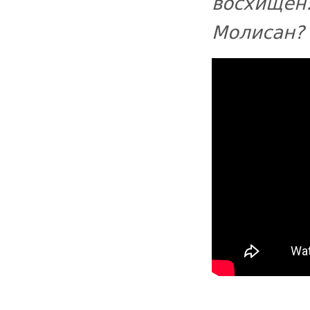
восхище
Молисан? 