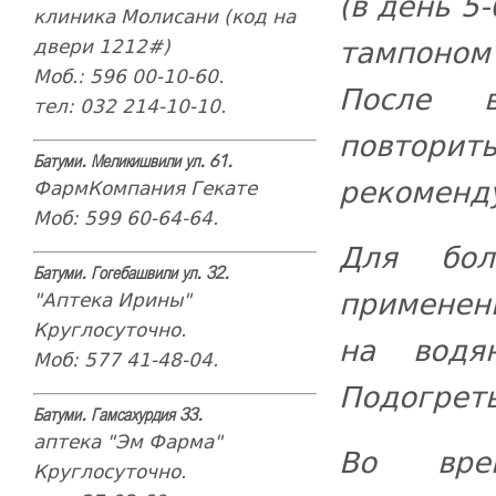
(в день 5
клиника Молисани (код на
тампоном
двери 1212#)
Моб.: 596 00-10-60.
После в
тел: 032 214-10-10.
повтор
Батуми. Меликишвили ул. 61.
рекоменду
ФармКомпания Гекате
Моб: 599 60-64-64.
Для бол
Батуми. Гогебашвили ул. 32.
применен
"Аптека Ирины"
Круглосуточно.
на водя
Моб: 577 41-48-04.
Подогрет
Батуми. Гамсахурдия 33.
аптека "Эм Фарма"
Во врем
Круглосуточно.