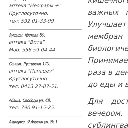
кишечног
аптека "Неофарм +"
важных п
Круглосуточно.
тел: 592 01-33-99
Улучшает
мембран 
Зугдиди. Костава 50.
аптека "Вита"
биологи
Моб: 558 59-04-44
Принимае
Сенаки. Руставели 170.
раза в де
аптека "Панацея"
Круглосуточно.
до еды и 
тел: 0413 27-87-51.
Для дос
Абаша. Свободы ул. 48.
тел: 790 91-15-25.
вечером
сублингв
Ахалцихе. 9 Апреля ул. №1