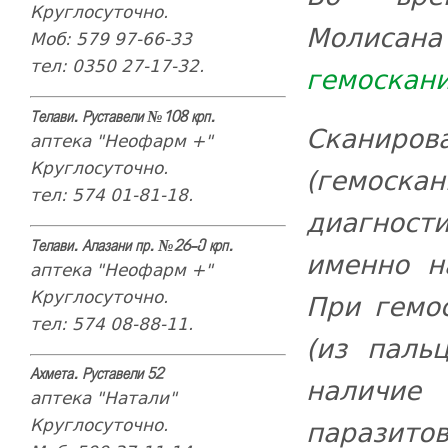
Круглосуточно.
Молисан
Моб: 579 97-66-33
тел: 0350 27-17-32.
гемоскан
Телави. Руставели №108 крп.
Сканиро
аптека "Неофарм +"
Круглосуточно.
(гемоскан
тел: 574 01-81-18.
диагност
Телави. Алазани пр. №26-ე крп.
именно н
аптека "Неофарм +"
Круглосуточно.
При гемо
тел: 574 08-88-11.
(из паль
Ахмета. Руставели 52
наличие
аптека "Натали"
Круглосуточно.
паразитов