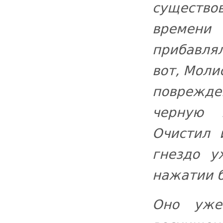
существо
времени
прибавля
вот, Моли
поврежд
черную 
Очистил 
гнездо у
нажатии б
Оно уже