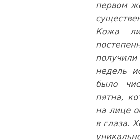
первом же
существе
Кожа ли
постепен
получили
недель и
было чи
пятна, к
на лице о
в глаза. 
уникаль