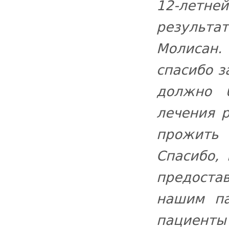
12-летне
результа
Молисан.
спасибо з
должно 
лечения р
прожить
Спасибо, 
предост
нашим па
пациенты 