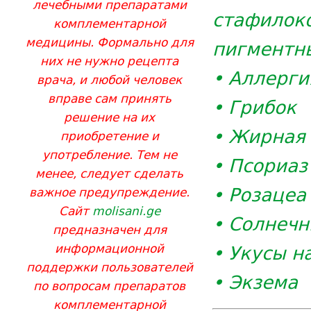
лечебными препаратами
стафило
комплементарной
медицины. Формально для
пигментны
них не нужно рецепта
• Аллерги
врача, и любой человек
вправе сам принять
• Грибок
решение на их
• Жирная 
приобретение и
употребление. Тем не
• Псориаз
менее, следует сделать
• Розацеа
важное предупреждение.
Сайт
molisani.ge
• Солнеч
предназначен для
• Укусы н
информационной
поддержки пользователей
• Экзема
по вопросам препаратов
комплементарной