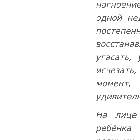
нагноени
одной не
постепен
восстанав
угасать,
исчезать
момент,
удивител
На лице
ребёнка