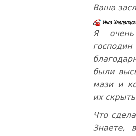
Ваша засл
Инга Хведелидзе
Я очень
господи
благодарн
были выс
мази и к
их скрыть
Что сдела
Знаете, 