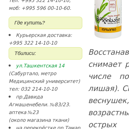
тел: +995 322 14-10-10;
моб: +995 596 00-10-60.
Где купить?
Курьерская доставка:
+995 322 14-10-10
Восстан
Тбилиси:
снимает 
ул.Ташкентская 14
(Сабуртало, метро
числе п
Медицинский университет)
лишая). С
тел: 032 214-10-10
пр.Давида
веснушек
Агмашенебели. №83/23.
возрастн
аптека №23
(около магазина ткани)
острых 
на перекрёстке пр.Тамар