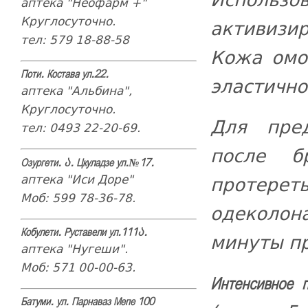
аптека "Неофарм +"
Круглосуточно.
активизи
тел: 579 18-88-58
Кожа омо
Поти. Костава ул.22.
эластично
аптека "Альбина",
Круглосуточно.
Для пре
тел: 0493 22-20-69.
после б
Озургети. ა. Цкуладзе ул.№17.
аптека "Иси Доре"
протерет
Моб: 599 78-36-78.
одеколон
Кобулети. Руставели ул.111ა.
минуты п
аптека "Нугеши".
Моб: 571 00-00-63.
Интенсивное п
Батуми. ул. Парнаваз Мепе 100