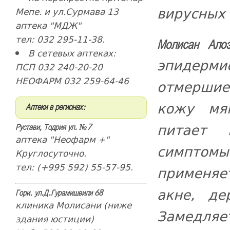
вирусных 
Мепе. и ул.Сурмава 13
аптека "МДЖ"
тел: 032 295-11-38.
Молисан Ало
В сетевых аптеках:
эпидерм
ПСП 032 240-20-20
НЕОФАРМ 032 259-64-46
отмершие
кожу мя
Аптеки в регионах:
питает 
Рустави, Тодрия ул. №7
аптека "Неофарм +"
симптом
Круглосуточно.
тел: (+995 592) 55-57-95.
применяе
акне, де
Гори. ул.Д.Гурамишвили 68
клиника Молисани (ниже
Замедляет
здания юстиции)