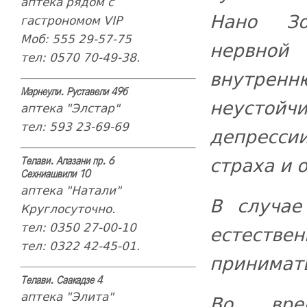
аптека рядом с
Нано Зо
гастрономом VIP
Моб: 555 29-57-75
нервной
тел: 0570 70-49-38.
внутренн
Марнеули. Руставели 49б
неустой
аптека "Элстар"
тел: 593 23-69-69
депресси
страха и 
Телави. Алазани пр. 6
Сехниашвили 10
аптека "Натали"
В случае
Круглосуточно.
тел: 0350 27-00-10
естеств
тел: 0322 42-45-01.
принимат
Телави. Саакадзе 4
аптека "Элита"
Во врем