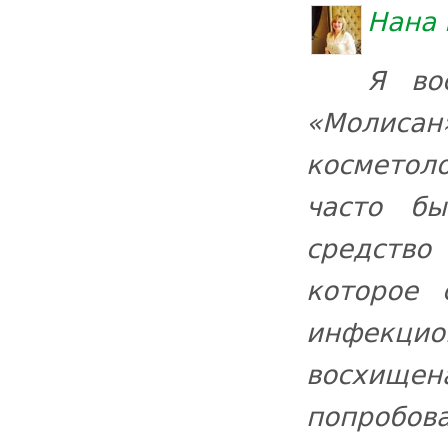
Нана 
Я во
«Молисан»
косметоло
часто бы
средство
которое 
инфекци
восхищена
попробов