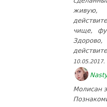
сделанный
живую, 
действит
чище, фу
Здорово
действите
10.05.2017.
Nast
Молисан э
Познакоми