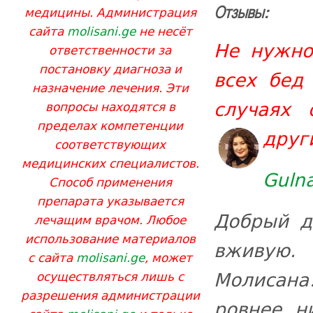
медицины. Администрация
Отзывы:
сайта
molisani.ge
не несёт
Не нужно
ответственности за
постановку диагноза и
всех бед
назначение лечения. Эти
случаях 
вопросы находятся в
пределах компетенции
друг
соответствующих
медицинских специалистов.
Guln
Способ применения
препарата указывается
Добрый д
лечащим врачом. Любое
использование материалов
вживую.
с сайта
molisani.ge
, может
Молисана
осуществляться лишь с
разрешения администрации
ровнее, н