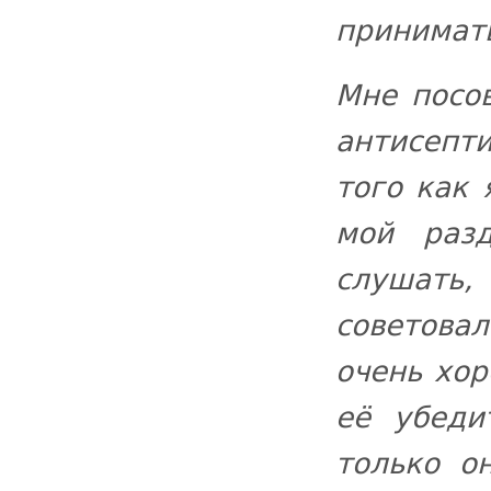
принимат
Мне посо
антисепт
того как 
мой раз
слушать,
советовал
очень хор
её убеди
только о