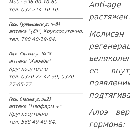
Моб.: 596 00-10-60.
Anti-ag
тел: 032 214-10-10.
растяжек.
Гори. Гурамишвили ул. №84
аптека "ჯმმ", Круглосуточно.
Молиса
тел: 790 40-19-84.
регенер
Гори. Сталина ул. №18
великоле
аптека "Хареба"
ее внут
Круглосуточно
тел: 0370 27-42-59; 0370
появле
27-05-77.
подтягива
Гори. Сталина ул. №23
аптека "Неофарм +"
Алоэ вер
Круглосуточно
тел: 568 40-40-84.
гормона: