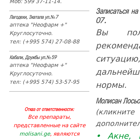
Моб: 599 37-11-14.
Записаться на
Лагодехи, Зкатала ул.№7
07.
аптека "Неофарм +"
Вы полу
Круглосуточно.
тел: (+995 574) 27-08-88
рекоменд
ситуацию
Кабали, Дружбы ул.№59
аптека "Неофарм +"
дальнейш
Круглосуточно.
тел: (+995 574) 53-57-95
нормы.
Молисан Лосьо
(кликните
Отказ от ответственности:
Все препараты,
дополните
представленные на сайте
• Акне, 
molisani.ge
, являются