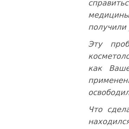
справит
медицин
получили 
Эту про
косметоло
как Ваше
применени
освободил
Что сдел
находи