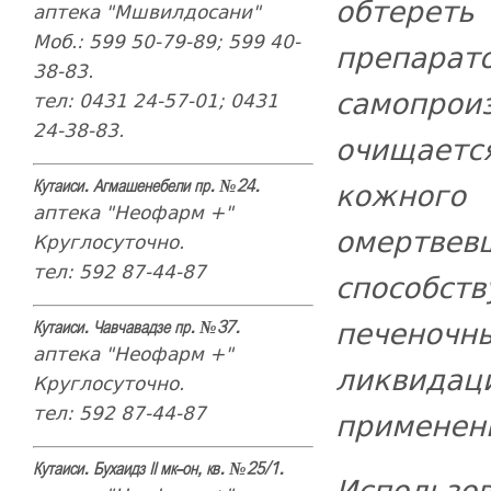
обтерет
аптека "Мшвилдосани"
Моб.: 599 50-79-89; 599 40-
препарат
38-83.
самопрои
тел: 0431 24-57-01; 0431
24-38-83.
очищаетс
кожног
Кутаиси. Агмашенебели пр. №24.
аптека "Неофарм +"
омертве
Круглосуточно.
тел: 592 87-44-87
способст
печеноч
Кутаиси. Чавчавадзе пр. №37.
аптека "Неофарм +"
ликвидац
Круглосуточно.
тел: 592 87-44-87
применен
Кутаиси. Бухаидз II мк-он, кв. №25/1.
Использов