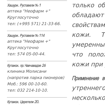
только о
Хашури. Руставели №1
аптека "Неофарм +"
облада
Круглосуточно
свойства
тел: (+995 571) 21-33-66.
кожи. Т
Хашури. Руставели №114
аптека "Неофарм +"
умеренны
Круглосуточно
что поло
тел: 574 05-00-44.
кожи при 
Кутаиси. пр.Чавчавадзе 26
клиника Молисани
(напротив парка пионеров)
Применение в
Моб.: 596 00-10-60.
утреннег
тел: 032 214-10-10.
нескольк
Кутаиси. Церетели 20.