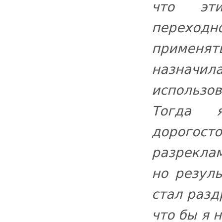
что эт
переходн
применя
назначи
использо
Тогда 
доро
разрекла
но резуль
стал разд
что бы я 