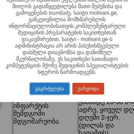
სისხლძარღვთა
მიიღოს გადაწყვეტილება მათი შეძენისა და
დაავადებები:
მიიღება 5 მლ
გამოყენების თაობაძე. საიტი molisani.ge,
5
განკუთვნილია მომხმარებლის
არტერიული წნევის
ჭამამდე 20-30 წ-
ინფორმაციულობისათვის კომპლემენტარული
მომატება,
ადრე, ყოველ დღ
მედიცინის პრეპარატების საკითხებთან
ს
ათეროსკლეროზი,
დღეში 3-ჯერ.
დაკავშირებით. საიტი - molisani.ge-ს
.
არითმია, იშემიური
ადმინისტრაცია არ არის პასუხისმგებელი
დაავადება.
დასმული დიაგნოზსა და დანიშნულ
მკურნალობაზე. ეს საკითხები სათანადო
მიიღება 10 მლ
კომპეტენციის მქონე მედიცინის სპეციალისტების
ჰიპოტონია,
ჭამამდე 20-30 წ-
.
სფეროს წარმოადგენს.
დაქანცულობა
ადრე, ყოველ დღ
დღეში 3-ჯერ.
გაგრძელება
უარყოფა
მიიღება 5 მლ
ჭამამდე 20-30 წ-
)
ინფარქტის
ადრე, ყოველ დღ
შემდგომი
დღეში 2-ჯერ.
მდგომარეობა.
(დილას და
საღამოს)